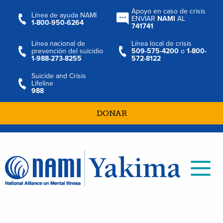
Apoyo en caso de crisis
Línea de ayuda NAMI
ENVIAR
NAMI
AL
1-800-950-6264
741741
Línea nacional de
Línea local de crisis
prevención del suicidio
509-575-4200
o
1-800-
1-988-273-8255
572-8122
Suicide and Crisis
Lifeline
988
DONAR