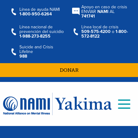
Apoyo en caso de crisis
Línea de ayuda NAMI
ENVIAR
NAMI
AL
1-800-950-6264
741741
Línea nacional de
Línea local de crisis
prevención del suicidio
509-575-4200
o
1-800-
1-988-273-8255
572-8122
Suicide and Crisis
Lifeline
988
DONAR