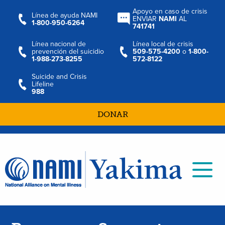
Apoyo en caso de crisis
Línea de ayuda NAMI
ENVIAR
NAMI
AL
1-800-950-6264
741741
Línea nacional de
Línea local de crisis
prevención del suicidio
509-575-4200
o
1-800-
1-988-273-8255
572-8122
Suicide and Crisis
Lifeline
988
DONAR