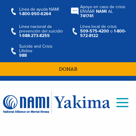
Apoyo en caso de crisis
Línea de ayuda NAMI
ENVIAR
NAMI
AL
1-800-950-6264
741741
Línea nacional de
Línea local de crisis
prevención del suicidio
509-575-4200
o
1-800-
1-988-273-8255
572-8122
Suicide and Crisis
Lifeline
988
DONAR